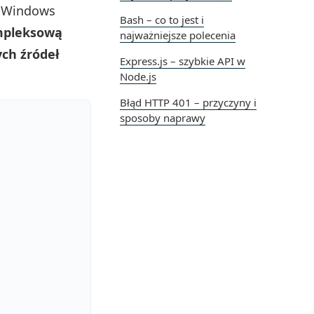
o Windows
Bash – co to jest i
ompleksową
najważniejsze polecenia
ych źródeł
Express.js – szybkie API w
Node.js
Błąd HTTP 401 – przyczyny i
sposoby naprawy