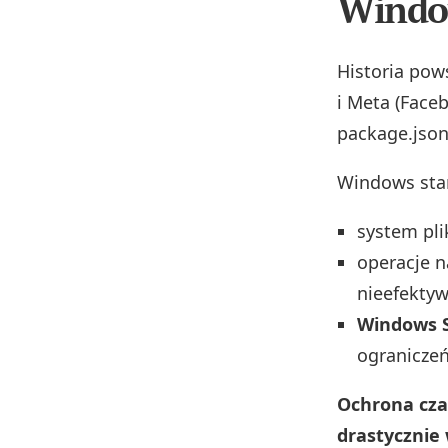
Windo
Historia pow
i Meta (Face
package.json
Windows stan
system pl
operacje n
nieefektyw
Windows S
ograniczeń
Ochrona cza
drastycznie