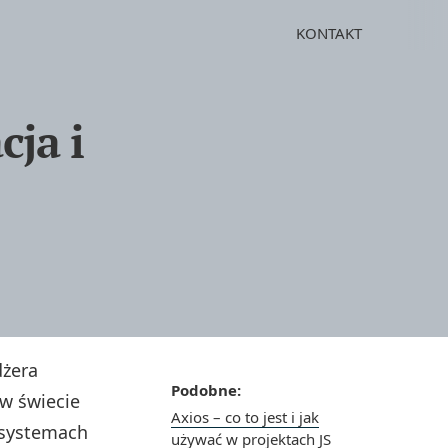
KONTAKT
cja i
dżera
Podobne:
w świecie
Axios – co to jest i jak
a systemach
używać w projektach JS