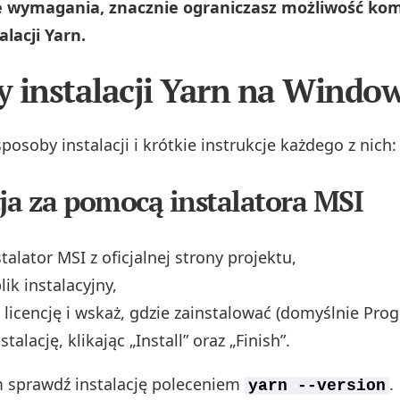
te wymagania, znacznie ograniczasz możliwość kom
alacji Yarn.
 instalacji Yarn na Windo
osoby instalacji i krótkie instrukcje każdego z nich:
cja za pomocą instalatora MSI
talator MSI z oficjalnej strony projektu,
ik instalacyjny,
 licencję i wskaż, gdzie zainstalować (domyślnie Prog
talację, klikając „Install” oraz „Finish”.
 sprawdź instalację poleceniem
.
yarn --version