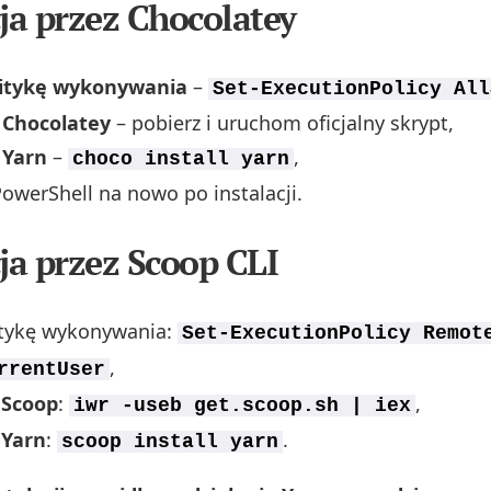
cja przez Chocolatey
itykę wykonywania
–
Set-ExecutionPolicy All
j Chocolatey
– pobierz i uruchom oficjalny skrypt,
 Yarn
–
,
choco install yarn
werShell na nowo po instalacji.
cja przez Scoop CLI
itykę wykonywania:
Set-ExecutionPolicy Remot
,
rrentUser
 Scoop
:
,
iwr -useb get.scoop.sh | iex
 Yarn
:
.
scoop install yarn