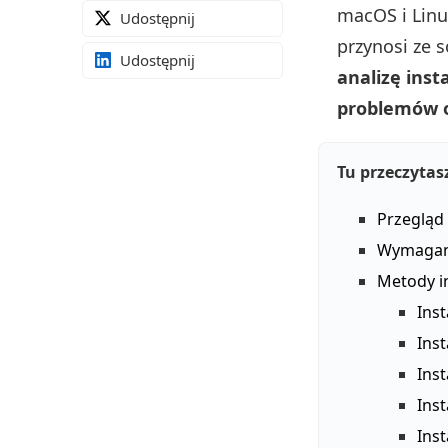
macOS i Linu
Udostępnij
przynosi ze 
Udostępnij
analizę inst
problemów o
Tu przeczytas
Przegląd
Wymagani
Metody i
Inst
Ins
Ins
Inst
Inst