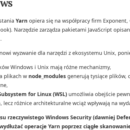
ws
stania
Yarn
opiera się na współpracy firm Exponent, 
book). Narzędzie zarządza pakietami JavaScript opisa
.
owi wyzwanie dla narzędzi z ekosystemu Unix, poni
ików Windows i Unix mają różne mechanizmy,
a plikach w
node_modules
generują tysiące plików, 
ne,
ubsystem for Linux (WSL)
umożliwia obejście pew
, lecz różnice architekturalne wciąż wpływają na wyd
su rzeczywistego Windows Security (dawniej Def
 wydłużać operacje Yarn poprzez ciągłe skanowani