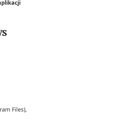
plikacji
ws
ram Files),