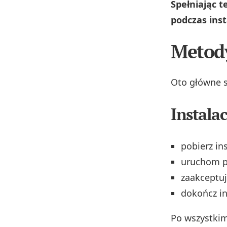
Spełniając 
podczas inst
Metody
Oto główne sp
Instala
pobierz ins
uruchom pl
zaakceptuj
dokończ ins
Po wszystkim