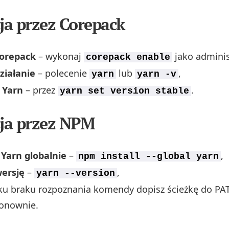
cja przez Corepack
orepack
– wykonaj
jako adminis
corepack enable
ziałanie
– polecenie
lub
,
yarn
yarn -v
 Yarn
– przez
.
yarn set version stable
cja przez NPM
 Yarn globalnie
–
,
npm install --global yarn
ersję
–
,
yarn --version
ku braku rozpoznania komendy dopisz ścieżkę do PA
ponownie.