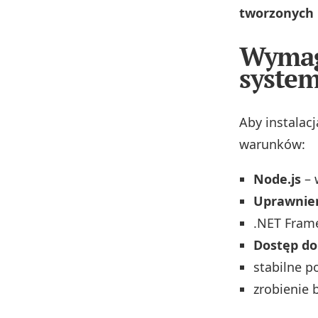
tworzonych 
Wymag
syste
Aby instalac
warunków:
Node.js
– 
Uprawnien
.NET Frame
Dostęp do
stabilne p
zrobienie 