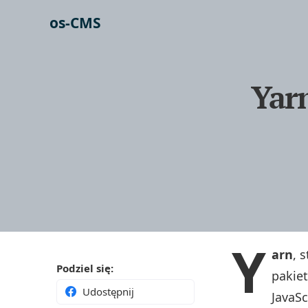
os-CMS
Yarn
Y
arn
, 
Podziel się:
pakie
Udostępnij
JavaSc