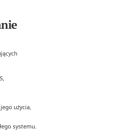
nie
ujących
S,
jego użycia,
ałego systemu.