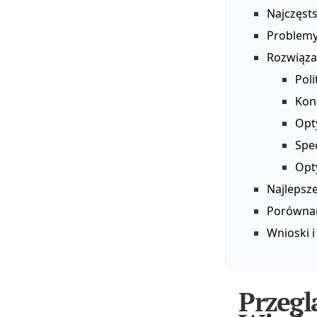
Najczęsts
Problemy
Rozwiąza
Pol
Kon
Opt
Spe
Opty
Najlepsze
Porównan
Wnioski 
Przegl