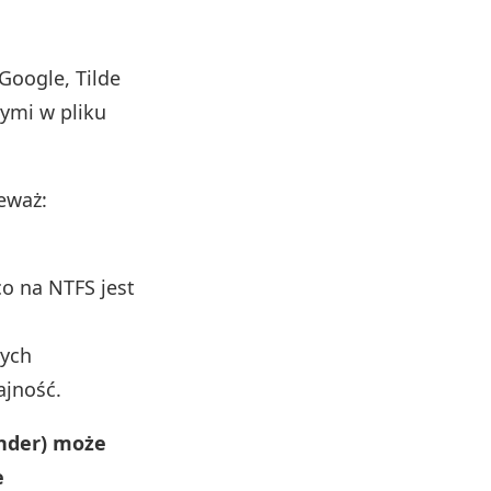
Google, Tilde
nymi w pliku
eważ:
co na NTFS jest
nych
ajność.
ender) może
e