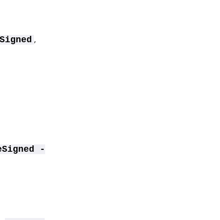
,
Signed
eSigned -