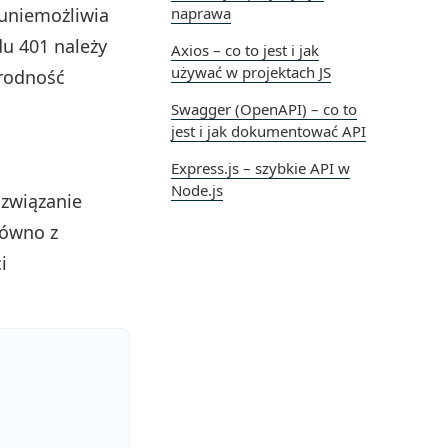
 uniemożliwia
naprawa
du 401 należy
Axios – co to jest i jak
używać w projektach JS
orodność
Swagger (OpenAPI) – co to
jest i jak dokumentować API
Express.js – szybkie API w
Node.js
ozwiązanie
równo z
i