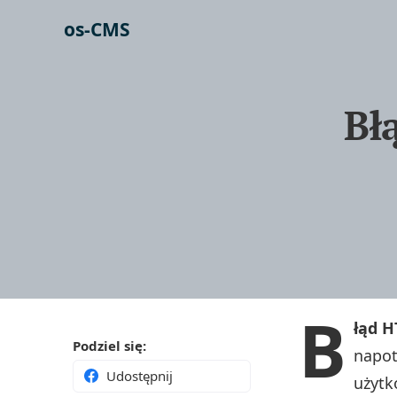
os-CMS
Bł
B
łąd H
Podziel się:
napot
Udostępnij
użytk