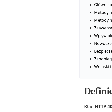
Główne p
Metody n
Metody n
Zaawanso
Wpływ bł
Nowoczes
Bezpiecze
Zapobieg
Wnioski 
Defini
Błąd
HTTP 4