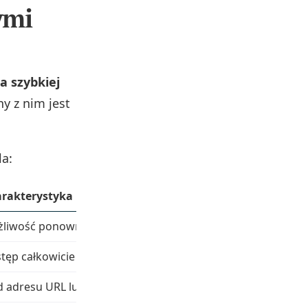
ymi
a szybkiej
y z nim jest
la:
rakterystyka
liwość ponownego logowania; blokada do momentu popra
tęp całkowicie zabroniony dla danego użytkownika; brak m
d adresu URL lub usunięcie zasobu; brak związku z mechan