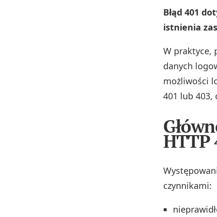
Błąd 401 dot
istnienia za
W praktyce, 
danych logow
możliwości l
401 lub 403,
Główn
HTTP 
Występowani
czynnikami:
nieprawidł