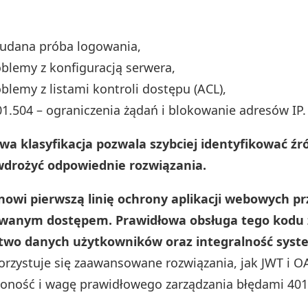
eudana próba logowania,
oblemy z konfiguracją serwera,
oblemy z listami kontroli dostępu (ACL),
1.504 – ograniczenia żądań i blokowanie adresów IP.
wa klasyfikacja pozwala szybciej identyfikować źr
wdrożyć odpowiednie rozwiązania.
nowi pierwszą linię ochrony aplikacji webowych p
wanym dostępem. Prawidłowa obsługa tego kodu
two danych użytkowników oraz integralność syst
rzystuje się zaawansowane rozwiązania, jak JWT i O
żoność i wagę prawidłowego zarządzania błędami 401