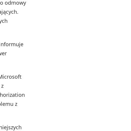
 do odmowy
jących.
ych
informuje
wer
Microsoft
 z
thorization
blemu z
niejszych