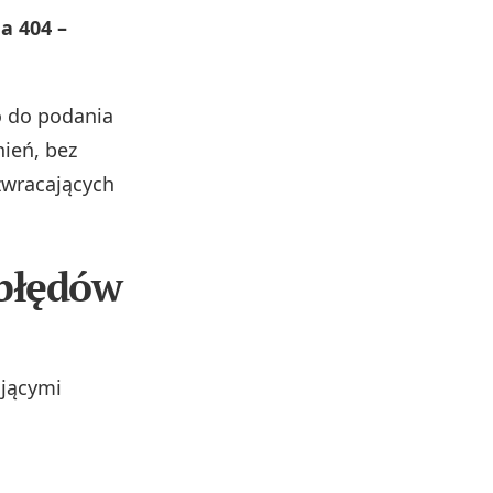
a 404 –
o do podania
ień, bez
zwracających
błędów
ującymi