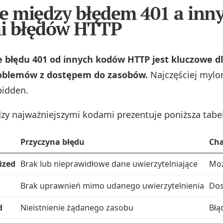
e między błędem 401 a inn
i błędów HTTP
 błędu 401 od innych kodów HTTP jest kluczowe dl
oblemów z dostępem do zasobów.
Najczęściej mylon
bidden.
zy najważniejszymi kodami prezentuje poniższa tabe
Przyczyna błędu
Cha
ized
Brak lub nieprawidłowe dane uwierzytelniające
Moż
n
Brak uprawnień mimo udanego uwierzytelnienia
Dos
d
Nieistnienie żądanego zasobu
Błą