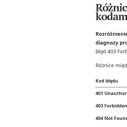
Różnic
kodam
Rozróżnienie
diagnozy pr
błąd 403 For
Różnice międ
Kod błędu
401 Unauthor
403 Forbidde
404 Not Foun