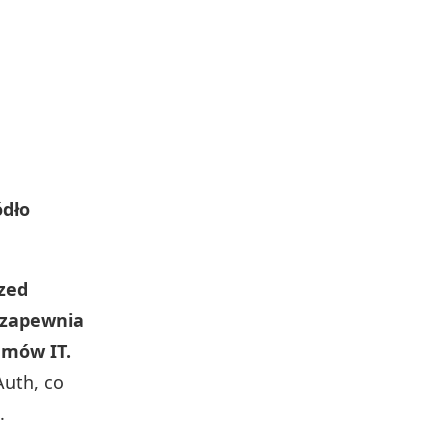
ódło
rzed
 zapewnia
emów IT.
Auth, co
.