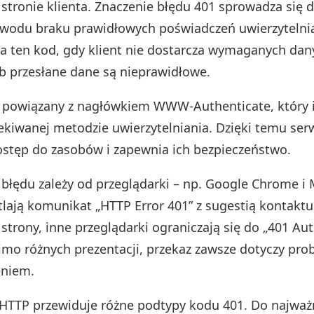
stronie klienta. Znaczenie błędu 401 sprowadza się
wodu braku prawidłowych poświadczeń uwierzytelnia
a ten kod, gdy klient nie dostarcza wymaganych dan
b przesłane dane są nieprawidłowe.
t powiązany z nagłówkiem WWW-Authenticate, który 
zekiwanej metodzie uwierzytelniania. Dzięki temu ser
ostęp do zasobów i zapewnia ich bezpieczeństwo.
 błędu zależy od przeglądarki – np. Google Chrome i 
lają komunikat „HTTP Error 401” z sugestią kontaktu
strony, inne przeglądarki ograniczają się do „401 Au
imo różnych prezentacji, przekaz zawsze dotyczy pro
eniem.
 HTTP przewiduje różne podtypy kodu 401. Do najważ