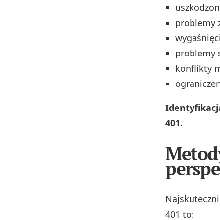
uszkodzona
problemy z
wygaśnięci
problemy s
konflikty
ograniczen
Identyfikac
401.
Metody
persp
Najskuteczni
401 to: