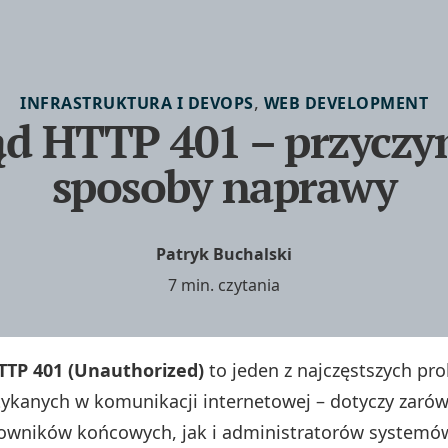
,
INFRASTRUKTURA I DEVOPS
WEB DEVELOPMENT
ąd HTTP 401 – przyczyn
sposoby naprawy
Patryk Buchalski
7 min. czytania
TTP 401 (Unauthorized)
to jeden z najczęstszych p
ykanych w komunikacji internetowej – dotyczy zaró
owników końcowych, jak i administratorów systemó