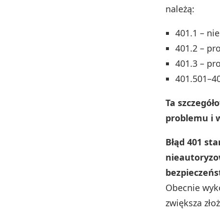
należą:
401.1 – ni
401.2 – pr
401.3 – pr
401.501–40
Ta szczegóło
problemu i 
Błąd 401 sta
nieautoryzo
bezpieczeńs
Obecnie wyko
zwiększa zło