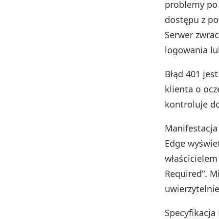
problemy po 
dostępu z po
Serwer zwrac
logowania lu
Błąd 401 jes
klienta o oc
kontroluje d
Manifestacja
Edge wyświet
właścicielem 
Required”. M
uwierzytelni
Specyfikacja