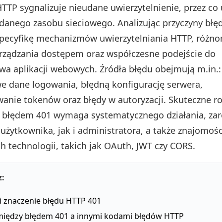
TTP sygnalizuje nieudane uwierzytelnienie, przez co
danego zasobu sieciowego. Analizując przyczyny błę
pecyfikę mechanizmów uwierzytelniania HTTP, różn
rządzania dostępem oraz współczesne podejście do
wa aplikacji webowych. Źródła błędu obejmują m.in.:
e dane logowania, błędną konfigurację serwera,
anie tokenów oraz błędy w autoryzacji. Skuteczne r
 błędem 401 wymaga systematycznego działania, za
użytkownika, jak i administratora, a także znajomośc
 technologii, takich jak OAuth, JWT czy CORS.
z:
 i znaczenie błędu HTTP 401
między błędem 401 a innymi kodami błędów HTTP