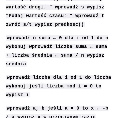
wartość drogi: " wprowadź s wypisz
"Podaj wartość czasu: " wprowadź t
zwróć s/t wypisz predkosc()
wprowadź n suma ← 0 dla i od 1 do n
wykonuj wprowadź liczba suma ← suma
+ liczba średnia ← suma / n wypisz
średnia
wprowadź liczba dla i od 1 do liczba
wykonuj jeśli liczba mod i = 0 to
wypisz i
wprowadź a, b jeśli a ≠ 0 to x ← -b
/ a wypisz x w przeciwnym razie